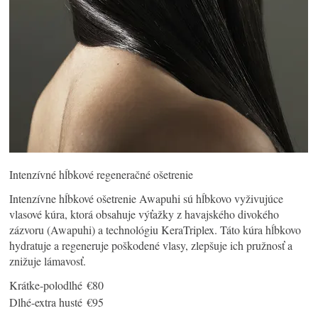
Intenzívné hĺbkové regeneračné ošetrenie
Intenzívne hĺbkové ošetrenie Awapuhi sú hĺbkovo vyživujúce
vlasové kúra, ktorá obsahuje výťažky z havajského divokého
zázvoru (Awapuhi) a technológiu KeraTriplex. Táto kúra hĺbkovo
hydratuje a regeneruje poškodené vlasy, zlepšuje ich pružnosť a
Krátke-polodlhé
€80
Dlhé-extra husté
€95