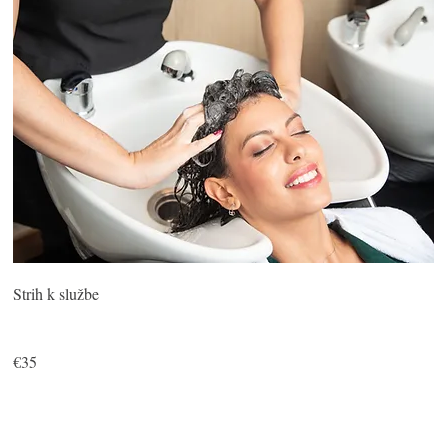
Strih k službe
€35