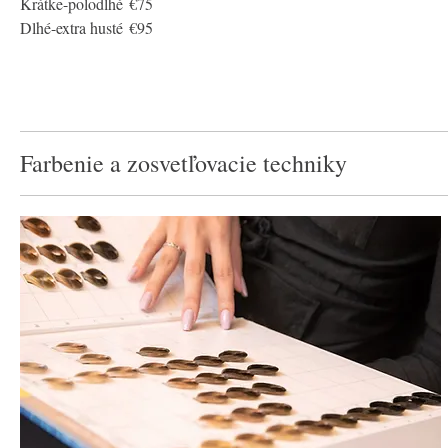
Krátke-polodlhé
€75
Dlhé-extra husté
€95
Farbenie a zosvetľovacie techniky