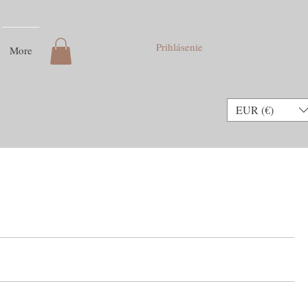
Prihlásenie
More
EUR (€)