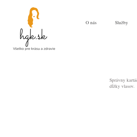
O nás
Služby
Správny kartáč
dĺžky vlasov.