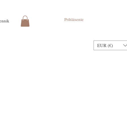
Prihlásenie
enník
EUR (€)