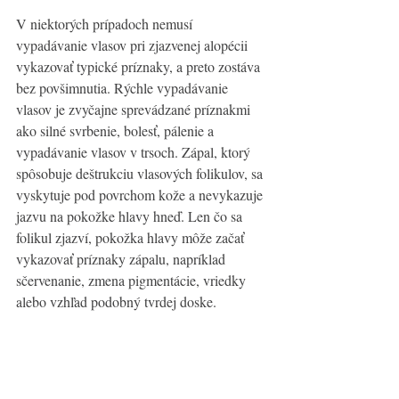
V niektorých prípadoch nemusí 
vypadávanie vlasov pri zjazvenej alopécii 
vykazovať typické príznaky, a preto zostáva 
bez povšimnutia. Rýchle vypadávanie 
vlasov je zvyčajne sprevádzané príznakmi 
ako silné svrbenie, bolesť, pálenie a 
vypadávanie vlasov v trsoch. Zápal, ktorý 
spôsobuje deštrukciu vlasových folikulov, sa 
vyskytuje pod povrchom kože a nevykazuje 
jazvu na pokožke hlavy hneď. Len čo sa 
folikul zjazví, pokožka hlavy môže začať 
vykazovať príznaky zápalu, napríklad 
sčervenanie, zmena pigmentácie, vriedky  
alebo vzhľad podobný tvrdej doske.