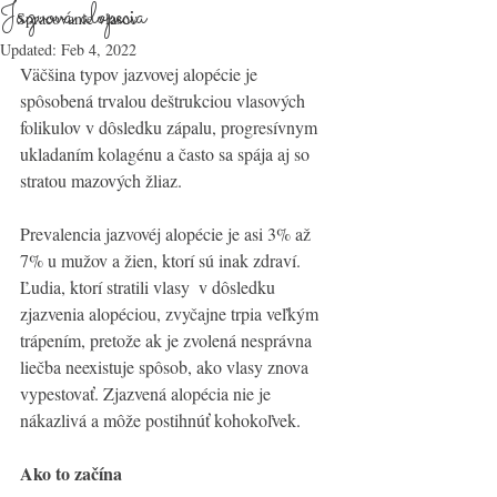
Jazvová alopecia
Spracovanie vlasov
Updated:
Feb 4, 2022
Väčšina typov jazvovej alopécie je 
spôsobená trvalou deštrukciou vlasových 
folikulov v dôsledku zápalu, progresívnym 
ukladaním kolagénu a často sa spája aj so 
stratou mazových žliaz. 
Prevalencia jazvovéj alopécie je asi 3% až 
7% u mužov a žien, ktorí sú inak zdraví. 
Ľudia, ktorí stratili vlasy  v dôsledku 
zjazvenia alopéciou, zvyčajne trpia veľkým 
trápením, pretože ak je zvolená nesprávna 
liečba neexistuje spôsob, ako vlasy znova 
vypestovať. Zjazvená alopécia nie je 
nákazlivá a môže postihnúť kohokoľvek. 
Ako to začína