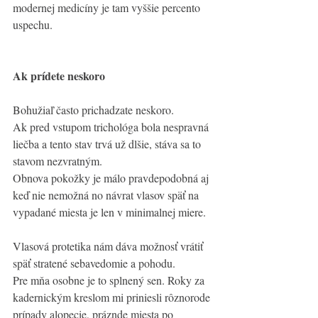
modernej medicíny je tam vyššie percento 
uspechu. 
Ak prídete neskoro
Bohužiaľ často prichadzate neskoro. 
Ak pred vstupom trichológa bola nespravná  
liečba a tento stav trvá už dlšie, stáva sa to 
stavom nezvratným. 
Obnova pokožky je málo pravdepodobná aj 
keď nie nemožná no návrat vlasov späť na 
vypadané miesta je len v minimalnej miere. 
Vlasová protetika nám dáva možnosť vrátiť 
späť stratené sebavedomie a pohodu. 
Pre mňa osobne je to splnený sen. Roky za 
kadernickým kreslom mi priniesli rôznorode 
prípady alopecie, práznde miesta po 