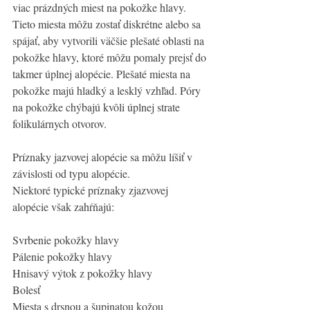
viac prázdných miest na pokožke hlavy. 
Tieto miesta môžu zostať diskrétne alebo sa 
spájať, aby vytvorili väčšie plešaté oblasti na 
pokožke hlavy, ktoré môžu pomaly prejsť do 
takmer úplnej alopécie. Plešaté miesta na 
pokožke majú hladký a lesklý vzhľad. Póry 
na pokožke chýbajú kvôli úplnej strate 
folikulárnych otvorov.
Príznaky jazvovej alopécie sa môžu líšiť v 
závislosti od typu alopécie. 
Niektoré typické príznaky zjazvovej 
alopécie však zahŕňajú:
Svrbenie pokožky hlavy
Pálenie pokožky hlavy
Hnisavý výtok z pokožky hlavy
Bolesť
Miesta s drsnou a šupinatou kožou