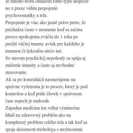
Je mnoho teorií ohľadom tohto typu alopecie 
no z praxe vidím prepojenie 
psychosomatiky a tela. 
Prepojenie je viac ako jasné práve preto, že 
prichádza často v momente keď sa začína 
proces upokojenia zväčša do 1 roka po 
prežití väčšej traumy avšak pre každeho je 
traumou či úzkosťou niečo iné. 
So stavom psychickéj nepohody sa spája aj 
zníženie imunity a často aj nevhodné 
stravovanie.
Ak sa po konzultácii nasmerujeme na 
správne vyšetrenia je to proces, ktorý je pod 
kontrolou a keď príde človek v správnom 
čase uspech je nadosah. 
Západna medicina len veľmi výnimočne 
hľadí na zdravovný problém ako na 
komplexný problem celého tela a tak keď sa 
spoja skúsenosti trichológa s možnostami 