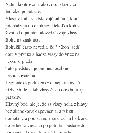
Veľmi kontroverná ako zdroj vlasov od 
Indickej populácie. 
Vlasy v Indii sa získavajú od ľudí, ktorí 
prichádzajú do chrámov niekoľko krát za 
život, ako pútnici odovzdať svoje vlasy 
Bohu na znak úcty. 
Bohužiľ  často nevedia, že ''boh'' sedí 
dolu v pivnici a hádže vlasy do vriec na 
neskorší predaj. 
Táto predstava je pre mňa osobne 
nespracovateľná. 
Hygienické podmienky danej krajiny sú 
niekde inde, a tak vlasy často obsahujú aj 
parazity. 
Hlavný bod, ale je, že sa vlasy holia z hlavy 
bez akéhokoľvek spevnenia, a tak sú 
domotané a pootačané v smeroch a hádzané 
do jedného vreca či po potrubí spúštané do 
podzemia, kde sa hromaždia v jednu 