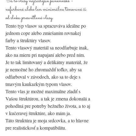
Sú to vlasy najčastejšie panennské - 
nefarbené alebo len minimálne tónované či 
od slnka presvetlené vlasy. 
Tento typ vlasov sa spracuváva ideálne po 
jednom cope alebo zmiešaním rovnakej 
farby a štruktúry vlasov. 
Tento vlasový materiál sa neodfarbuje inak, 
ako na mieru pri napajaní alebo pred ním. 
Je to tak limitovaný a delikátny materiál, že 
je nemožné ho zhromaždiť toľko, aby sa 
odfarboval v závodoch, ako sa to deje s 
tmavým kaukazkým typom vlasov.  
Tento vlas je možné maximálne zladiť s 
Vašou štruktúrou, a tak je zmena dokonalá a 
pohodlná pre potreby bežného života, a to aj 
v kučeravej štruktúre, ako mám ja. 
Táto štruktúra je moja srdcovka, a to hlavne 
pre realistickosť a kompatibilitu.