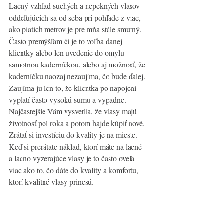
Lacný vzhľad suchých a nepekných vlasov 
oddeľujúcich sa od seba pri pohľade z viac, 
ako piatich metrov je pre mňa stále smutný. 
Často premýšľam či je to voľba danej 
klientky alebo len uvedenie do omylu 
samotnou kaderníčkou, alebo aj možnosť, že 
kaderníčku naozaj nezaujíma, čo bude ďalej. 
Zaujíma ju len to, že klientka po napojení 
vyplatí často vysokú sumu a vypadne. 
Najčastejšie Vám vysvetlia, že vlasy majú 
životnosť pol roka a potom hajde kúpiť nové. 
Zrátať si investíciu do kvality je na mieste. 
Keď si prerátate náklad, ktorí máte na lacné 
a lacno vyzerajúce vlasy je to často oveľa 
viac ako to, čo dáte do kvality a komfortu, 
ktorí kvalitné vlasy prinesú.