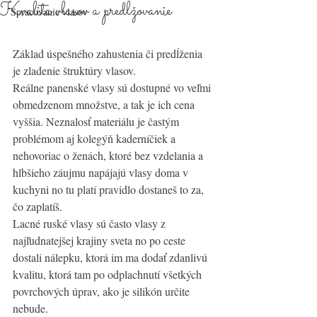
Kvalita vlasov a predlžovanie
Spracovanie vlasov
Základ úspešného zahustenia či predĺženia 
je zladenie štruktúry vlasov. 
Reálne panenské vlasy sú dostupné vo veľmi 
obmedzenom množstve, a tak je ich cena 
vyššia. Neznalosť materiálu je častým 
problémom aj kolegýň kaderníčiek a 
nehovoriac o ženách, ktoré bez vzdelania a 
hlbšieho záujmu napájajú vlasy doma v 
kuchyni no tu platí pravidlo dostaneš to za, 
čo zaplatíš. 
Lacné ruské vlasy sú často vlasy z 
najľudnatejšej krajiny sveta no po ceste 
dostali nálepku, ktorá im ma dodať zdanlivú 
kvalitu, ktorá tam po odplachnutí všetkých 
povrchových úprav, ako je silikón určite 
nebude.