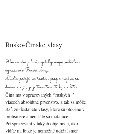
Rusko-Čínske vlasy 
Ruské vlasy dnešnej doby majú často len 
označenie Ruské vlasy. 
Ľudia počujú na tento výraz a mylne sa 
domnievajú, že je to automaticky kvalita. 
Čína ma v spracovaných ‘’ruských ‘’ 
vlasoch absolútne prvenstvo, a tak sa môže 
stať, že dostanete vlasy, ktoré sú otočené v 
protismere a neustále sa motajúce. 
Pri spracovaní v takých objemoch, ako 
vidíte na fotke je nemožné udržať smer 