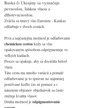
Ruska či Ukrajiny sa vyznačuje 
pevnosťou, ľahkou vlnou a 
dlhotrvacnosťou. 
Zväčša sa tmavý vlas Euroázie - Kaukaz 
odfarbuje v dvoch cestách. 
Prvá a najčastejšia možnosť je odfarbovanie
chemickou cestou
 kedy sa vlas 
opakovaným spôsobom odprigmentuje vo 
veľkých kadiach. 
Proces sa opakuje, aby sa docielila belosť 
vlasu. 
Táto cesta ma mnoho variácii a pomalé 
odfarbovanie je to správne no najmenej 
použivané keďže čas sú peniaze a s 
nárastom objemov objednávok sa často 
znižuje kvalita vlasov. 
odpigmentovanie 
Druha možnosť je 
varom
. 