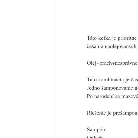
Táto kefka je prioritn
česanie naolejovaných 
Olej+prach+nesprávne
Táto kombinácia je čas
Jedno šamponovanie ne
Po narodení sa mazové
Riešenie je prešampon
Šampón
Oplach