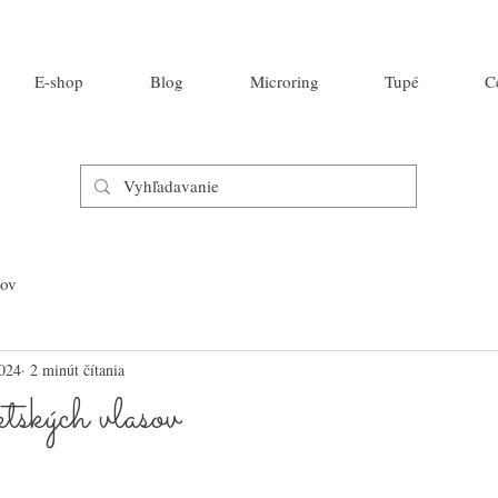
E-shop
Blog
Microring
Tupé
C
sov
2024
2 minút čítania
ských vlasov