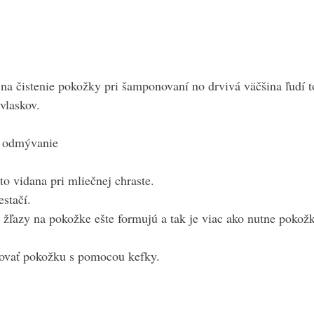
e na čistenie pokožky pri šamponovaní no drvivá väčšina ľudí t
vlaskov.
 odmývanie
to vidana pri mliečnej chraste.
stačí.
 žľazy na pokožke ešte formujú a tak je viac ako nutne pokož
ovať pokožku s pomocou kefky.