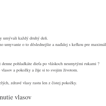
y umývali každý druhý deň.
í no umyvanie o to dôslednejšie a naďalej s kefkou pre maximál
át denne pohladkáte dieťa po vláskoch neumytými rukami ?
 vlasov a pokožky a žije si to svojim životom.
lých, zdravé vlasy rastu len z čistej pokožky.
nutie vlasov