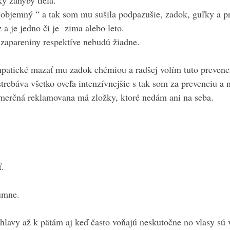
ky záhyby tiela.
“objemný “ a tak som mu sušila podpazušie, zadok, guľky a pr
 a je jedno či je  zima alebo leto.
 zapareniny respektíve nebudú žiadne.
patické mazať mu zadok chémiou a radšej volím tuto prevenc
strebáva všetko oveľa intenzívnejšie s tak som za prevenciu a n
merčná reklamovana má zložky, ktoré nedám ani na seba.
ť.
umne.
lavy až k pätám aj keď často voňajú neskutočne no vlasy sú vl