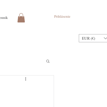
Prihlásenie
enník
EUR (€)