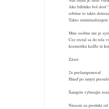
Náš rituál je sušiť všet
Ako bábätko bol dosť 
robíme to takto doteraz
Takto zminimalizujete
Mne osobne nie je sym
Cez rectal sa do tela v
kozmetiku keďže tá ko
Záver
2x prešamponovať
Hneď po umyti presuši
Šampón vyberajte roz
Niesom za produkt od h