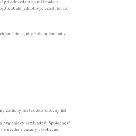
ť pri odovzdaní na reklamáciu
ť k strate jednotlivých častí tovaru.
klamácie je, aby bola uplatnená v
 záručný list tak ako záručný list
t a hygienicky nezávadný. Spoločnosť
yššie uvedené zásady všeobecnej