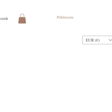
Prihlásenie
enník
EUR (€)