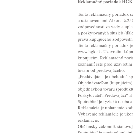
Reklamačný poriadok HGK
Tento reklamačný poriadok s
a ustanoveniami Zákona č.250/
zodpovednosti za vady a upl
a poskytovaných služieb (ďale
práva kupujúceho zodpovednos
Tento reklamačný poriadok je
www.hgk.sk
. Uzavretím kúpn
kupujúcim. Reklamačný poria
zoznámiť ešte pred uzavretí
tovaru od predávajúceho.
„Predávajúci“ je obchodná sp
Objednávateľom (kupujúcim) v
objednávkou tovaru (produktu
Poskytovateľ „Predávajúci“ slu
Spotrebiteľ je fyzická osoba 
Reklamácia je uplatnenie zod
Vybavenie reklamácie je uko
reklamácie.
Občiansky zákonník stanovuj
Spotrebiteľ je povinný uplatn