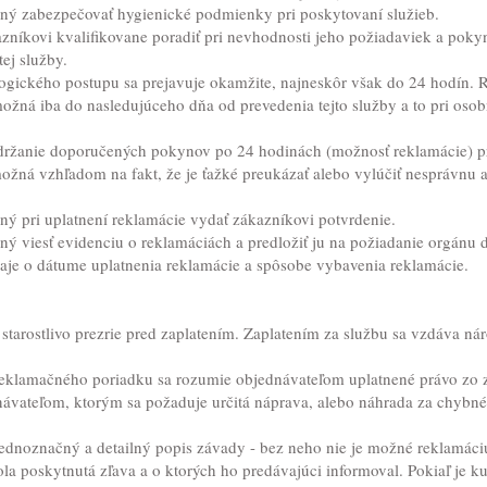
ný zabezpečovať hygienické podmienky pri poskytovaní služieb.
níkovi kvalifikovane poradiť pri nevhodnosti jeho požiadaviek a poky
ej služby.
ogického postupu sa prejavuje okamžite, najneskôr však do 24 hodín. 
ožná iba do nasledujúceho dňa od prevedenia tejto služby a to pri osob
držanie doporučených pokynov po 24 hodinách (možnosť reklamácie) p
ožná vzhľadom na fakt, že je ťažké preukázať alebo vylúčiť nesprávnu a
ný pri uplatnení reklamácie vydať zákazníkovi potvrdenie.
ý viesť evidenciu o reklamáciách a predložiť ju na požiadanie orgánu d
aje o dátume uplatnenia reklamácie a spôsobe vybavenia reklamácie.
starostlivo prezrie pred zaplatením. Zaplatením za službu sa vzdáva ná
reklamačného poriadku sa rozumie objednávateľom uplatnené právo zo 
ávateľom, ktorým sa požaduje určitá náprava, alebo náhrada za chybné
 jednoznačný a detailný popis závady - bez neho nie je možné reklamáci
la poskytnutá zľava a o ktorých ho predávajúci informoval. Pokiaľ je k