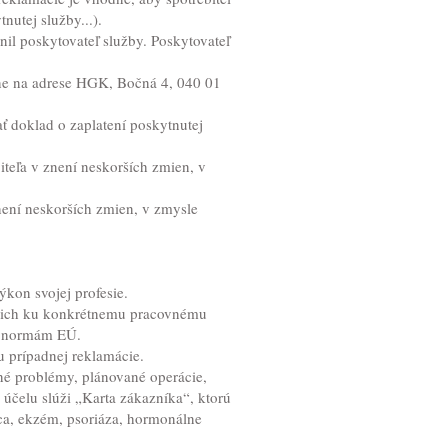
nutej služby...).
nil poskytovateľ služby. Poskytovateľ
mne na adrese HGK, Bočná 4, 040 01
ať doklad o zaplatení poskytnutej
teľa v znení neskorších zmien, v
ení neskorších zmien, v zmysle
kon svojej profesie.
úcich ku konkrétnemu pracovnému
mi normám EÚ.
 prípadnej reklamácie.
né problémy, plánované operácie,
 účelu slúži „Karta zákazníka“, ktorú
dca, ekzém, psoriáza, hormonálne