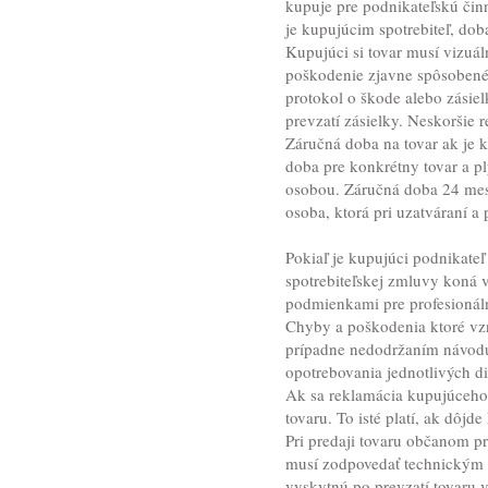
kupuje pre podnikateľskú čin
je kupujúcim spotrebiteľ, dob
Kupujúci si tovar musí vizuál
poškodenie zjavne spôsobené 
protokol o škode alebo zásie
prevzatí zásielky. Neskoršie
Záručná doba na tovar ak je k
doba pre konkrétny tovar a p
osobou. Záručná doba 24 mesi
osoba, ktorá pri uzatváraní a
Pokiaľ je kupujúci podnikateľ
spotrebiteľskej zmluvy koná v
podmienkami pre profesionál
Chyby a poškodenia ktoré vz
prípadne nedodržaním návodu 
opotrebovania jednotlivých di
Ak sa reklamácia kupujúceho
tovaru. To isté platí, ak dôj
Pri predaji tovaru občanom p
musí zodpovedať technickým n
vyskytnú po prevzatí tovaru 