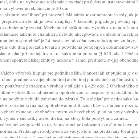
nosť, doba na vybavenie reklamácie sa riadi príslušnými ustanoveniam
a na vybavenie reklamácie je 30 dní.
ne skontrolovať ihneď pri prevzatí. Má nárok tovar neprebrať vtedy, ak 
prepravou alebo ak je tovar neúplný. V takomto prípade je povinný spí
lku odmietnuť prevziať. Mechanické poškodenie výrobku v neporušenom 
 reklamácie takéhoto charakteru nebudú akceptované s ohľadom na rek
upujúcim spotrebiteľ je 24 mesiacov odo dňa uzavretia kúpnej zmluvy, p
lynie odo dňa prevzatia tovaru a potvrdenia potrebných dokumentov sú
acov platí pri predaji tovaru na súkromnú potrebu (§ 620 ods. 1 Občia
 plnení spotrebiteľskej zmluvy nekoná v rámci predmetu svojej obchodnej
 a/alebo výrobok kupuje pre podnikateľskú činnosť (ak kupujúcim je osob
 rámci predmetu svojej obchodnej alebo inej podnikateľskej činnosti), 
ne používané zariadenia výrobcu v súlade s § 429 ods. 2 Obchodného 
niknú v dôsledku nadmerného opotrebovania, nesprávnym použitím al
na použitie nebudú zahrnuté do záruky. To isté platí pre nedostatky k
elov zariadenia (najmä opotrebovanie strihacích hlavíc, otupenie nožní
 vybaví výmenou chybného tovaru za bezchybný, platí na nový výrobok
de k výmene súčiastky alebo dielca, na ktorý bola poskytnutá záruka.
redávajúci zodpovedá za to, že tovar má požadovanú akosť, množstvo, m
ormám. Predávajúci zodpovedá za vady, ktoré má predávaný tovar pri pr
v záručnej lehote. U vecí už použitých nezodpovedá predávajúci za vady