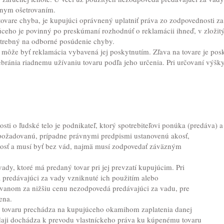
vnym ošetrovaním.
vare chyba, je kupujúci oprávnený uplatniť práva zo zodpovednosti za
ceho je povinný po preskúmaní rozhodnúť o reklamácii ihneď, v zložitý
otrebný na odborné posúdenie chyby.
 môže byť reklamácia vybavená jej poskytnutím. Zľava na tovare je posk
ebránia riadnemu užívaniu tovaru podľa jeho určenia. Pri určovaní výšky
vosti o ľudské telo je podnikateľ, ktorý spotrebiteľovi ponúka (predáva) 
 požadovanú, prípadne právnymi predpismi ustanovenú akosť,
osť a musí byť bez vád, najmä musí zodpovedať záväzným
ady, ktoré má predaný tovar pri jej prevzatí kupujúcim. Pri
predávajúci za vady vzniknuté ich použitím alebo
ávanom za nižšiu cenu nezodpovedá predávajúci za vadu, pre
ena.
o tovaru prechádza na kupujúceho okamihom zaplatenia danej
daji dochádza k prevodu vlastníckeho práva ku kúpenému tovaru