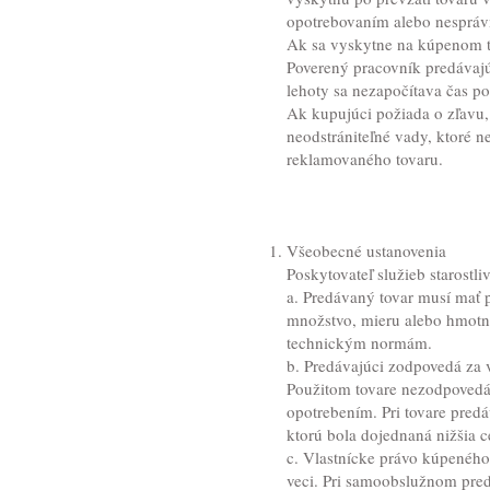
opotrebovaním alebo nesprá
Ak sa vyskytne na kúpenom to
Poverený pracovník predávajú
lehoty sa nezapočítava čas p
Ak kupujúci požiada o zľavu,
neodstrániteľné vady, ktoré n
reklamovaného tovaru.
Všeobecné ustanovenia
Poskytovateľ služieb starostli
a. Predávaný tovar musí mať
množstvo, mieru alebo hmotn
technickým normám.
b. Predávajúci zodpovedá za v
Použitom tovare nezodpovedá 
opotrebením. Pri tovare pred
ktorú bola dojednaná nižšia c
c. Vlastnícke právo kúpenéh
veci. Pri samoobslužnom pre