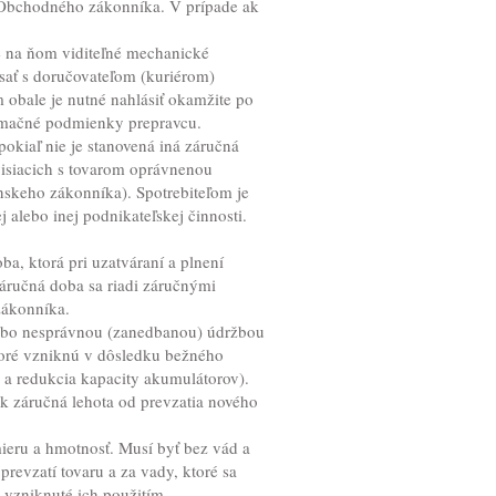
i Obchodného zákonníka. V prípade ak
je na ňom viditeľné mechanické
sať s doručovateľom (kuriérom)
obale je nutné nahlásiť okamžite po
lamačné podmienky prepravcu.
okiaľ nie je stanovená iná záručná
visiacich s tovarom oprávnenou
nskeho zákonníka). Spotrebiteľom je
 alebo inej podnikateľskej činnosti.
a, ktorá pri uzatváraní a plnení
záručná doba sa riadi záručnými
zákonníka.
ebo nesprávnou (zanedbanou) údržbou
toré vzniknú v dôsledku bežného
c a redukcia kapacity akumulátorov).
 záručná lehota od prevzatia nového
ieru a hmotnosť. Musí byť bez vád a
evzatí tovaru a za vady, ktoré sa
 vzniknuté ich použitím,