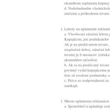
okamihom zaplatenia kúpnej c
d. Nadobudnutím vlastníckeh
zničenia a poškodenia tovaru.
Lehoty na uplatnenie reklamá
a. Všeobecná záručná lehota 
Kupujúcim, pre podnikateľov 
Ak je na predávanom tovare, 
(expiračná doba), záručná leh
tovaru) je 6 mesiacov (záruka
akumulátor súčasťou)
b. Ak sa na predávaný tovare 
povinný vydať kupujúcemu pri
liste sú uvedené podmienky a 
c. Práva zo zodpovednosti za 
zanikajú.
Miesto uplatnenia reklamácie
a. Spotrebiteľ si uplatňuje 