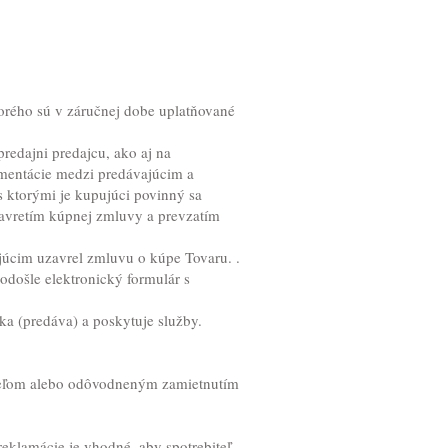
ktorého sú v záručnej dobe uplatňované
edajni predajcu, ako aj na
mentácie medzi predávajúcim a
ktorými je kupujúci povinný sa
avretím kúpnej zmluvy a prevzatím
ajúcim uzavrel zmluvu o kúpe Tovaru. .
odošle elektronický formulár s
úka (predáva) a poskytuje služby.
teľom alebo odôvodneným zamietnutím
 reklamácie je vhodné, aby spotrebiteľ