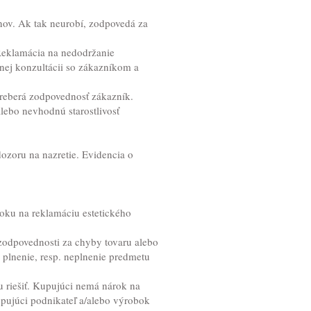
nov. Ak tak neurobí, zodpovedá za
Reklamácia na nedodržanie
nej konzultácii so zákazníkom a
reberá zodpovednosť zákazník.
lebo nevhodnú starostlivosť
ozoru na nazretie. Evidencia o
roku na reklamáciu estetického
zodpovednosti za chyby tovaru alebo
 plnenie, resp. neplnenie predmetu
u riešiť. Kupujúci nemá nárok na
upujúci podnikateľ a/alebo výrobok