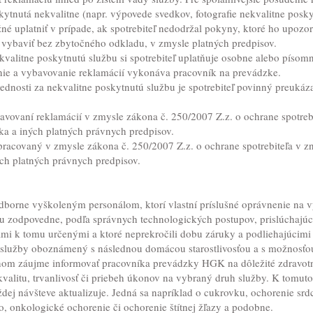
kytnutá nekvalitne (napr. výpovede svedkov, fotografie nekvalitne poskyt
é uplatniť v prípade, ak spotrebiteľ nedodržal pokyny, ktoré ho upozor
 vybaviť bez zbytočného odkladu, v zmysle platných predpisov.
kvalitne poskytnutú službu si spotrebiteľ uplatňuje osobne alebo píso
anie a vybavovanie reklamácií vykonáva pracovník na prevádzke.
ednosti za nekvalitne poskytnutú službu je spotrebiteľ povinný preukáz
vovaní reklamácií v zmysle zákona č. 250/2007 Z.z. o ochrane spotrebi
a a iných platných právnych predpisov.
acovaný v zmysle zákona č. 250/2007 Z.z. o ochrane spotrebiteľa v zn
ch platných právnych predpisov.
dborne vyškoleným personálom, ktorí vlastní príslušné oprávnenie na vý
 zodpovedne, podľa správnych technologických postupov, prislúchaj
ami k tomu určenými a ktoré neprekročili dobu záruky a podliehajúci
 služby oboznámený s následnou domácou starostlivosťou a s možnosťou
tnom záujme informovať pracovníka prevádzky HGK na dôležité zdravot
valitu, trvanlivosť či priebeh úkonov na vybraný druh služby. K tomuto
dej návšteve aktualizuje. Jedná sa napríklad o cukrovku, ochorenie sr
, onkologické ochorenie či ochorenie štítnej žľazy a podobne.