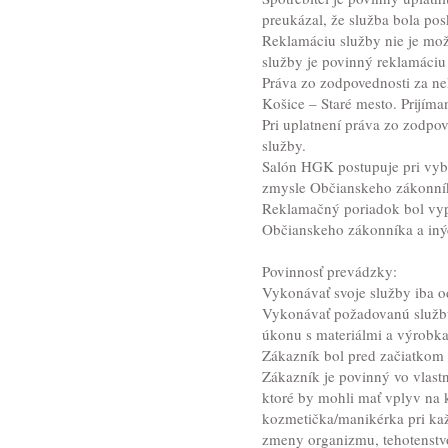
preukázal, že služba bola pos
Reklamáciu služby nie je možn
služby je povinný reklamáciu
Práva zo zodpovednosti za ne
Košice – Staré mesto. Prijím
Pri uplatnení práva zo zodpov
služby.
Salón HGK postupuje pri vyba
zmysle Občianskeho zákonník
Reklamačný poriadok bol vypr
Občianskeho zákonníka a iný
Povinnosť prevádzky:
Vykonávať svoje služby iba o
Vykonávať požadovanú službu
úkonu s materiálmi a výrobk
Zákazník bol pred začiatkom
Zákazník je povinný vo vlas
ktoré by mohli mať vplyv na k
kozmetička/manikérka pri kaž
zmeny organizmu, tehotenstvo