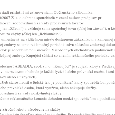
a riadi príslušnými ustanoveniami Občianskeho zákonníka
2007 Z. z. o ochrane spotrebiteľa v znení neskor. predpisov pri
atňovaní zodpovednosti za vady predávaných tovarov
j len „Zákon“) a vzťahuje sa na spotrebný tovar (ďalej len „tovar“), u 
ti za chyby (ďalej len „Reklamácie“).
 umiestnený na viditeľnom mieste dostupnom zákazníkovi v kamennej pr
ej zmluvy sa tento reklamačný poriadok stáva súčasťou zmluvnej doku
dok je neoddeliteľnou súčasťou Všeobecných obchodných podmienok s 
m kúpnej zmluvy. Kupujúci súhlasí so znením reklamačného poriadku uz
oločnosť ABBADIA, spol. s r. o. „Kupujúci“ je subjekt, ktorý s Predáv
 internetovom obchode je každá fyzická alebo právnická osoba, ktorá 
/ov alebo služby/žieb).
žieb starostlivosti o ľudské telo je podnikateľ, ktorý spotrebiteľovi pon
alebo právnická osoba, ktorá využíva, alebo nakupuje služby.
povednosti za vady poskytnutej služby.
nčenie reklamačného konania dohodou medzi spotrebiteľom a podnika
e záručnú lehotu všeobecne na služby.
iť reklamáciu ihneď po zistení vady služby. Pre spoľahlivejšie posúdenie