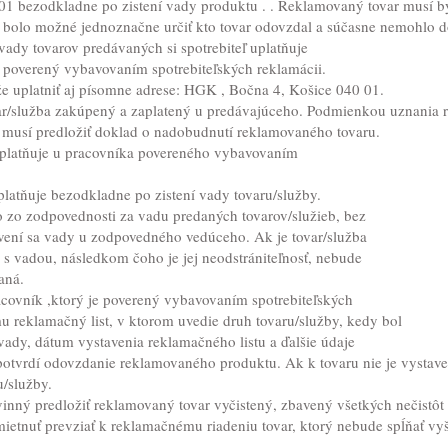
1 bezodkladne po zistení vady produktu . . Reklamovaný tovar musí by
bolo možné jednoznačne určiť kto tovar odovzdal a súčasne nemohlo dôjs
vady tovarov predávaných si spotrebiteľ uplatňuje
e poverený vybavovaním spotrebiteľských reklamácii.
že uplatniť aj písomne adrese: HGK , Bočna 4, Košice 040 01.
r/služba zakúpený a zaplatený u predávajúceho. Podmienkou uznania re
i musí predložiť doklad o nadobudnutí reklamovaného tovaru.
 uplatňuje u pracovníka povereného vybavovaním
uplatňuje bezodkladne po zistení vady tovaru/služby.
vo zo zodpovednosti za vadu predaných tovarov/služieb, bez
vení sa vady u zodpovedného vedúceho. Ak je tovar/služba
s vadou, následkom čoho je jej neodstrániteľnosť, nebude
aná.
acovník ,ktorý je poverený vybavovaním spotrebiteľských
u reklamačný list, v ktorom uvedie druh tovaru/služby, kedy bol
vady, dátum vystavenia reklamačného listu a ďalšie údaje
otvrdí odovzdanie reklamovaného produktu. Ak k tovaru nie je vystavený
u/služby.
inný predložiť reklamovaný tovar vyčistený, zbavený všetkých nečistô
dmietnuť prevziať k reklamačnému riadeniu tovar, ktorý nebude spĺňať v