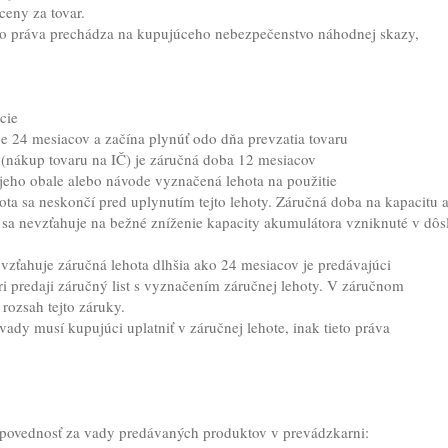
eny za tovar.
o práva prechádza na kupujúceho nebezpečenstvo náhodnej skazy,
cie
je 24 mesiacov a začína plynúť odo dňa prevzatia tovaru
(nákup tovaru na IČ) je záručná doba 12 mesiacov
jeho obale alebo návode vyznačená lehota na použitie
ota sa neskončí pred uplynutím tejto lehoty. Záručná doba na kapacitu 
 sa nevzťahuje na bežné zníženie kapacity akumulátora vzniknuté v dôsl
vzťahuje záručná lehota dlhšia ako 24 mesiacov je predávajúci
 predaji záručný list s vyznačením záručnej lehoty. V záručnom
rozsah tejto záruky.
vady musí kupujúci uplatniť v záručnej lehote, inak tieto práva
zodpovednosť za vady predávaných produktov v prevádzkarni: