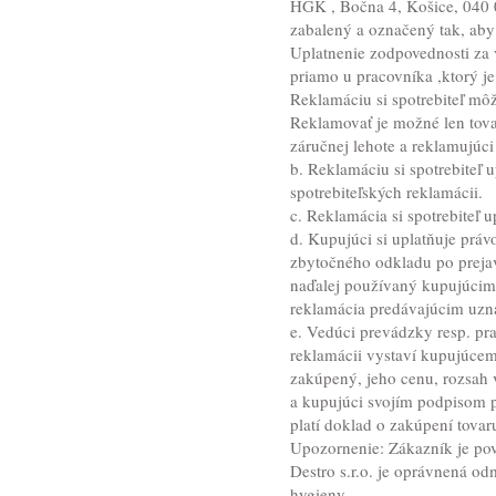
HGK , Bočna 4, Košice, 040 0
zabalený a označený tak, aby 
Uplatnenie zodpovednosti za 
priamo u pracovníka ,ktorý j
Reklamáciu si spotrebiteľ mô
Reklamovať je možné len tova
záručnej lehote a reklamujúc
b. Reklamáciu si spotrebiteľ
spotrebiteľských reklamácii.
c. Reklamácia si spotrebiteľ 
d. Kupujúci si uplatňuje prá
zbytočného odkladu po preja
naďalej používaný kupujúcim 
reklamácia predávajúcim uzn
e. Vedúci prevádzky resp. pr
reklamácii vystaví kupujúcem
zakúpený, jeho cenu, rozsah 
a kupujúci svojím podpisom p
platí doklad o zakúpení tovar
Upozornenie: Zákazník je pov
Destro s.r.o. je oprávnená o
hygieny.