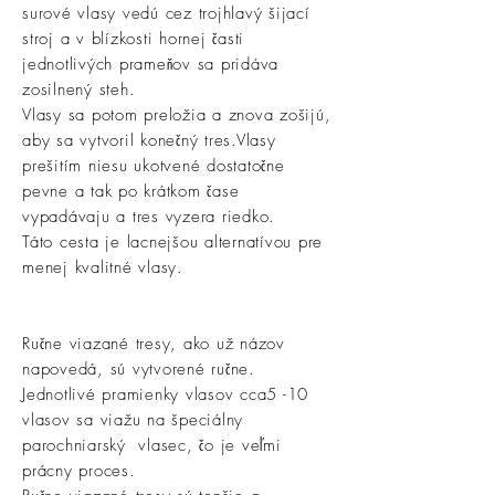
surové vlasy vedú cez trojhlavý šijací
stroj a v blízkosti hornej časti
jednotlivých prameňov sa pridáva
zosilnený steh.
Vlasy sa potom preložia a znova zošijú,
aby sa vytvoril konečný tres.Vlasy
prešitím niesu ukotvené dostatočne
pevne a tak po krátkom čase
vypadávaju a tres vyzera riedko.
Táto cesta je lacnejšou alternatívou pre
menej kvalitné vlasy.
Ručne viazané tresy, ako už názov
napovedá, sú vytvorené ručne.
Jednotlivé pramienky vlasov cca5 -10
vlasov sa viažu na špeciálny
parochniarský vlasec, čo je veľmi
prácny proces.