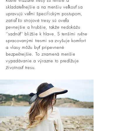
Ručne viazané tresy sú tenšie a
skladateľnejšie a na menšiu veľkosť sa
upravujú veľmi špecifickým postupom,
zatiaľ čo strojové tresy sú oveľa
pevnejšie a hrubšie, takže nedokážu
''sadnúť'' bližšie k hlave. S tenšími ručne
spracovanými tresmi sa zvyšuje komfort
a vlasy môžu byť pripevnené
bezpečnejšie. To znamená menšie
vypadávanie a výrazne to predlžuje
životnosť tresu.