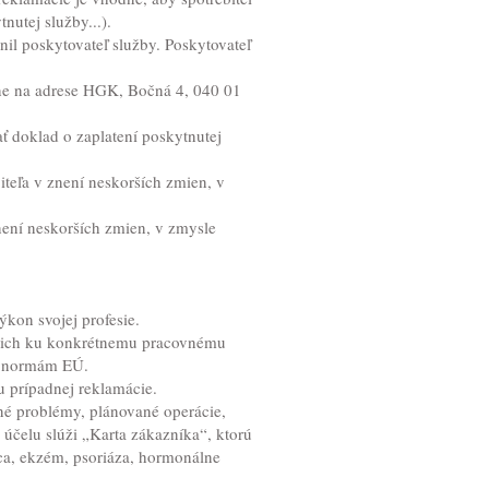
nutej služby...).
nil poskytovateľ služby. Poskytovateľ
mne na adrese HGK, Bočná 4, 040 01
ať doklad o zaplatení poskytnutej
teľa v znení neskorších zmien, v
ení neskorších zmien, v zmysle
kon svojej profesie.
úcich ku konkrétnemu pracovnému
mi normám EÚ.
 prípadnej reklamácie.
né problémy, plánované operácie,
 účelu slúži „Karta zákazníka“, ktorú
dca, ekzém, psoriáza, hormonálne