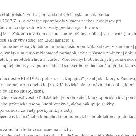
a riadi príslušnými ustanoveniami Občianskeho zákonníka
2007 Z. z. o ochrane spotrebiteľa v znení neskor. predpisov pri
atňovaní zodpovednosti za vady predávaných tovarov
j len „Zákon“) a vzťahuje sa na spotrebný tovar (ďalej len „tovar“), u 
ti za chyby (ďalej len „Reklamácie“).
 umiestnený na viditeľnom mieste dostupnom zákazníkovi v kamennej pr
ej zmluvy sa tento reklamačný poriadok stáva súčasťou zmluvnej doku
dok je neoddeliteľnou súčasťou Všeobecných obchodných podmienok s 
m kúpnej zmluvy. Kupujúci súhlasí so znením reklamačného poriadku uz
oločnosť ABBADIA, spol. s r. o. „Kupujúci“ je subjekt, ktorý s Predáv
 internetovom obchode je každá fyzická alebo právnická osoba, ktorá 
/ov alebo služby/žieb).
žieb starostlivosti o ľudské telo je podnikateľ, ktorý spotrebiteľovi pon
alebo právnická osoba, ktorá využíva, alebo nakupuje služby.
povednosti za vady poskytnutej služby.
nčenie reklamačného konania dohodou medzi spotrebiteľom a podnika
e záručnú lehotu všeobecne na služby.
iť reklamáciu ihneď po zistení vady služby. Pre spoľahlivejšie posúdenie