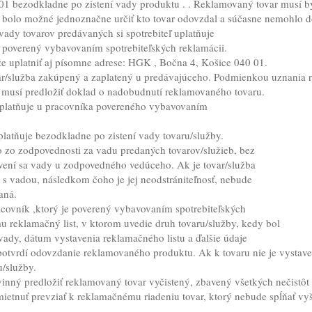
1 bezodkladne po zistení vady produktu . . Reklamovaný tovar musí by
bolo možné jednoznačne určiť kto tovar odovzdal a súčasne nemohlo dôjs
vady tovarov predávaných si spotrebiteľ uplatňuje
e poverený vybavovaním spotrebiteľských reklamácii.
že uplatniť aj písomne adrese: HGK , Bočna 4, Košice 040 01.
r/služba zakúpený a zaplatený u predávajúceho. Podmienkou uznania re
i musí predložiť doklad o nadobudnutí reklamovaného tovaru.
 uplatňuje u pracovníka povereného vybavovaním
uplatňuje bezodkladne po zistení vady tovaru/služby.
vo zo zodpovednosti za vadu predaných tovarov/služieb, bez
vení sa vady u zodpovedného vedúceho. Ak je tovar/služba
s vadou, následkom čoho je jej neodstrániteľnosť, nebude
aná.
acovník ,ktorý je poverený vybavovaním spotrebiteľských
u reklamačný list, v ktorom uvedie druh tovaru/služby, kedy bol
vady, dátum vystavenia reklamačného listu a ďalšie údaje
otvrdí odovzdanie reklamovaného produktu. Ak k tovaru nie je vystavený
u/služby.
inný predložiť reklamovaný tovar vyčistený, zbavený všetkých nečistô
dmietnuť prevziať k reklamačnému riadeniu tovar, ktorý nebude spĺňať v