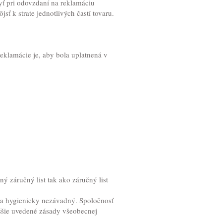
ť pri odovzdaní na reklamáciu
ť k strate jednotlivých častí tovaru.
klamácie je, aby bola uplatnená v
 záručný list tak ako záručný list
t a hygienicky nezávadný. Spoločnosť
yššie uvedené zásady všeobecnej