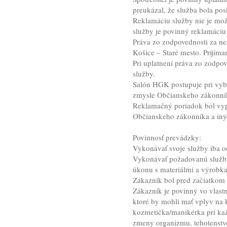
preukázal, že služba bola pos
Reklamáciu služby nie je možn
služby je povinný reklamáciu
Práva zo zodpovednosti za ne
Košice – Staré mesto. Prijím
Pri uplatnení práva zo zodpov
služby.
Salón HGK postupuje pri vyba
zmysle Občianskeho zákonník
Reklamačný poriadok bol vypr
Občianskeho zákonníka a iný
Povinnosť prevádzky:
Vykonávať svoje služby iba o
Vykonávať požadovanú službu
úkonu s materiálmi a výrobk
Zákazník bol pred začiatkom
Zákazník je povinný vo vlas
ktoré by mohli mať vplyv na k
kozmetička/manikérka pri kaž
zmeny organizmu, tehotenstvo