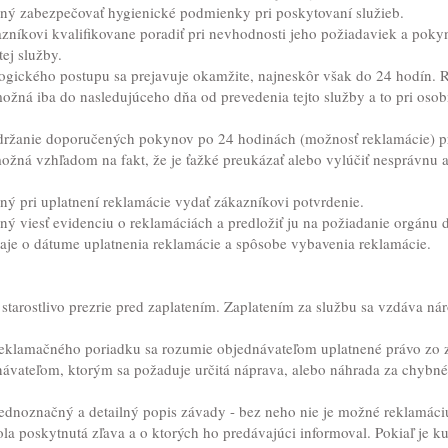
ný zabezpečovať hygienické podmienky pri poskytovaní služieb.
níkovi kvalifikovane poradiť pri nevhodnosti jeho požiadaviek a poky
ej služby.
ogického postupu sa prejavuje okamžite, najneskôr však do 24 hodín. 
ožná iba do nasledujúceho dňa od prevedenia tejto služby a to pri osob
držanie doporučených pokynov po 24 hodinách (možnosť reklamácie) p
ožná vzhľadom na fakt, že je ťažké preukázať alebo vylúčiť nesprávnu a
ný pri uplatnení reklamácie vydať zákazníkovi potvrdenie.
ý viesť evidenciu o reklamáciách a predložiť ju na požiadanie orgánu d
aje o dátume uplatnenia reklamácie a spôsobe vybavenia reklamácie.
starostlivo prezrie pred zaplatením. Zaplatením za službu sa vzdáva ná
reklamačného poriadku sa rozumie objednávateľom uplatnené právo zo 
ávateľom, ktorým sa požaduje určitá náprava, alebo náhrada za chybné
 jednoznačný a detailný popis závady - bez neho nie je možné reklamáci
la poskytnutá zľava a o ktorých ho predávajúci informoval. Pokiaľ je k