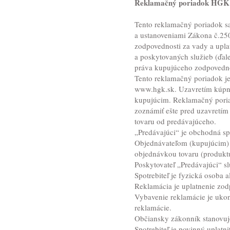
Reklamačný poriadok HGK
Tento reklamačný poriadok s
a ustanoveniami Zákona č.250/
zodpovednosti za vady a upl
a poskytovaných služieb (ďale
práva kupujúceho zodpovednos
Tento reklamačný poriadok je
www.hgk.sk
. Uzavretím kúpn
kupujúcim. Reklamačný poria
zoznámiť ešte pred uzavretí
tovaru od predávajúceho.
„Predávajúci“ je obchodná sp
Objednávateľom (kupujúcim) v
objednávkou tovaru (produktu
Poskytovateľ „Predávajúci“ slu
Spotrebiteľ je fyzická osoba 
Reklamácia je uplatnenie zod
Vybavenie reklamácie je uko
reklamácie.
Občiansky zákonník stanovuj
Spotrebiteľ je povinný uplatn