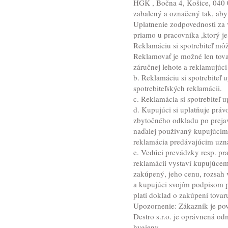
HGK , Bočna 4, Košice, 040 0
zabalený a označený tak, aby 
Uplatnenie zodpovednosti za 
priamo u pracovníka ,ktorý j
Reklamáciu si spotrebiteľ mô
Reklamovať je možné len tova
záručnej lehote a reklamujúc
b. Reklamáciu si spotrebiteľ
spotrebiteľských reklamácii.
c. Reklamácia si spotrebiteľ 
d. Kupujúci si uplatňuje prá
zbytočného odkladu po preja
naďalej používaný kupujúcim 
reklamácia predávajúcim uzn
e. Vedúci prevádzky resp. pr
reklamácii vystaví kupujúcem
zakúpený, jeho cenu, rozsah 
a kupujúci svojím podpisom p
platí doklad o zakúpení tovar
Upozornenie: Zákazník je pov
Destro s.r.o. je oprávnená o
hygieny.