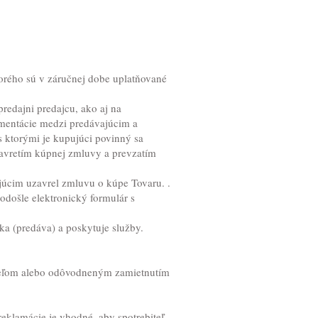
ktorého sú v záručnej dobe uplatňované
edajni predajcu, ako aj na
mentácie medzi predávajúcim a
ktorými je kupujúci povinný sa
avretím kúpnej zmluvy a prevzatím
ajúcim uzavrel zmluvu o kúpe Tovaru. .
odošle elektronický formulár s
úka (predáva) a poskytuje služby.
teľom alebo odôvodneným zamietnutím
 reklamácie je vhodné, aby spotrebiteľ