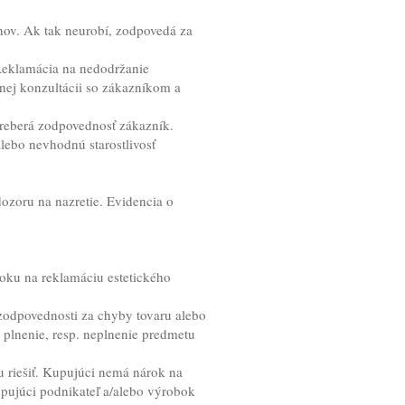
nov. Ak tak neurobí, zodpovedá za
Reklamácia na nedodržanie
nej konzultácii so zákazníkom a
reberá zodpovednosť zákazník.
lebo nevhodnú starostlivosť
ozoru na nazretie. Evidencia o
roku na reklamáciu estetického
zodpovednosti za chyby tovaru alebo
 plnenie, resp. neplnenie predmetu
u riešiť. Kupujúci nemá nárok na
upujúci podnikateľ a/alebo výrobok