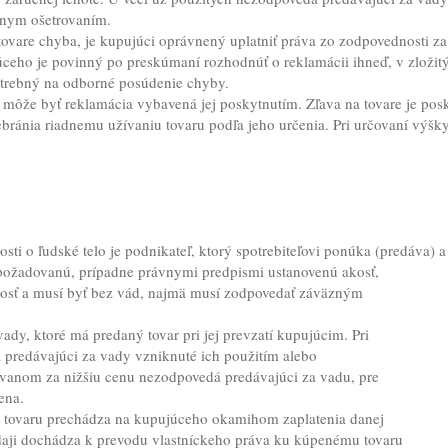
vnym ošetrovaním.
vare chyba, je kupujúci oprávnený uplatniť práva zo zodpovednosti za
ceho je povinný po preskúmaní rozhodnúť o reklamácii ihneď, v zložitý
otrebný na odborné posúdenie chyby.
 môže byť reklamácia vybavená jej poskytnutím. Zľava na tovare je posk
ebránia riadnemu užívaniu tovaru podľa jeho určenia. Pri určovaní výšky
vosti o ľudské telo je podnikateľ, ktorý spotrebiteľovi ponúka (predáva) 
 požadovanú, prípadne právnymi predpismi ustanovenú akosť,
osť a musí byť bez vád, najmä musí zodpovedať záväzným
ady, ktoré má predaný tovar pri jej prevzatí kupujúcim. Pri
predávajúci za vady vzniknuté ich použitím alebo
ávanom za nižšiu cenu nezodpovedá predávajúci za vadu, pre
ena.
o tovaru prechádza na kupujúceho okamihom zaplatenia danej
daji dochádza k prevodu vlastníckeho práva ku kúpenému tovaru