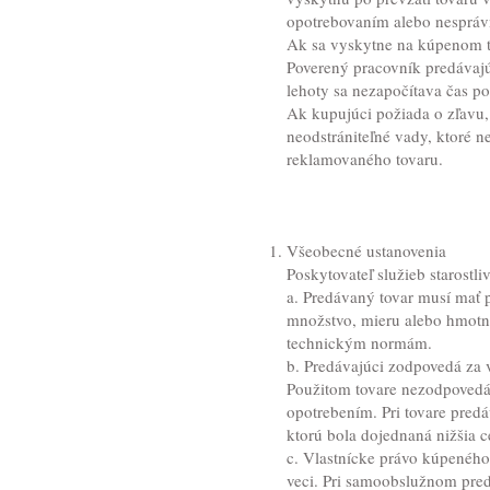
opotrebovaním alebo nesprá
Ak sa vyskytne na kúpenom to
Poverený pracovník predávajú
lehoty sa nezapočítava čas p
Ak kupujúci požiada o zľavu,
neodstrániteľné vady, ktoré n
reklamovaného tovaru.
Všeobecné ustanovenia
Poskytovateľ služieb starostli
a. Predávaný tovar musí mať
množstvo, mieru alebo hmotn
technickým normám.
b. Predávajúci zodpovedá za v
Použitom tovare nezodpovedá 
opotrebením. Pri tovare pred
ktorú bola dojednaná nižšia c
c. Vlastnícke právo kúpenéh
veci. Pri samoobslužnom pre