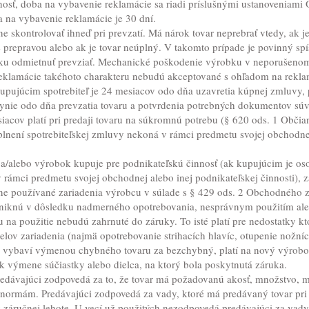
nosť, doba na vybavenie reklamácie sa riadi príslušnými ustanoveniam
a na vybavenie reklamácie je 30 dní.
ne skontrolovať ihneď pri prevzatí. Má nárok tovar neprebrať vtedy, ak 
prepravou alebo ak je tovar neúplný. V takomto prípade je povinný spí
lku odmietnuť prevziať. Mechanické poškodenie výrobku v neporušenom 
 reklamácie takéhoto charakteru nebudú akceptované s ohľadom na rek
upujúcim spotrebiteľ je 24 mesiacov odo dňa uzavretia kúpnej zmluvy, p
lynie odo dňa prevzatia tovaru a potvrdenia potrebných dokumentov sú
acov platí pri predaji tovaru na súkromnú potrebu (§ 620 ods. 1 Občia
 plnení spotrebiteľskej zmluvy nekoná v rámci predmetu svojej obchodnej
 a/alebo výrobok kupuje pre podnikateľskú činnosť (ak kupujúcim je osob
 rámci predmetu svojej obchodnej alebo inej podnikateľskej činnosti), 
ne používané zariadenia výrobcu v súlade s § 429 ods. 2 Obchodného 
niknú v dôsledku nadmerného opotrebovania, nesprávnym použitím al
na použitie nebudú zahrnuté do záruky. To isté platí pre nedostatky k
elov zariadenia (najmä opotrebovanie strihacích hlavíc, otupenie nožní
 vybaví výmenou chybného tovaru za bezchybný, platí na nový výrobok
de k výmene súčiastky alebo dielca, na ktorý bola poskytnutá záruka.
redávajúci zodpovedá za to, že tovar má požadovanú akosť, množstvo, m
ormám. Predávajúci zodpovedá za vady, ktoré má predávaný tovar pri pr
v záručnej lehote. U vecí už použitých nezodpovedá predávajúci za vady