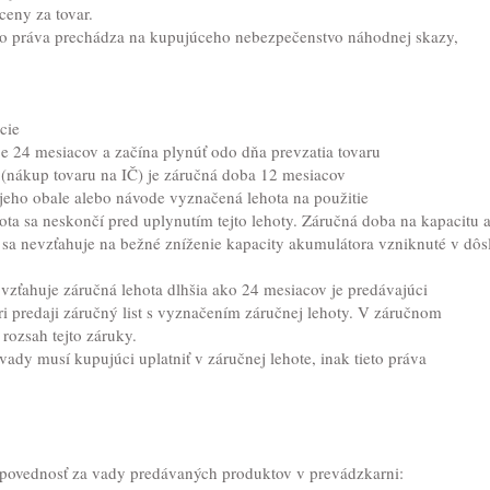
eny za tovar.
o práva prechádza na kupujúceho nebezpečenstvo náhodnej skazy,
cie
je 24 mesiacov a začína plynúť odo dňa prevzatia tovaru
(nákup tovaru na IČ) je záručná doba 12 mesiacov
jeho obale alebo návode vyznačená lehota na použitie
ota sa neskončí pred uplynutím tejto lehoty. Záručná doba na kapacitu 
 sa nevzťahuje na bežné zníženie kapacity akumulátora vzniknuté v dôsl
vzťahuje záručná lehota dlhšia ako 24 mesiacov je predávajúci
 predaji záručný list s vyznačením záručnej lehoty. V záručnom
rozsah tejto záruky.
vady musí kupujúci uplatniť v záručnej lehote, inak tieto práva
zodpovednosť za vady predávaných produktov v prevádzkarni: