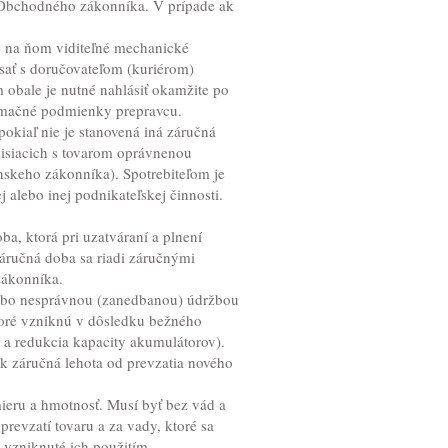
i Obchodného zákonníka. V prípade ak
je na ňom viditeľné mechanické
sať s doručovateľom (kuriérom)
obale je nutné nahlásiť okamžite po
lamačné podmienky prepravcu.
okiaľ nie je stanovená iná záručná
visiacich s tovarom oprávnenou
nskeho zákonníka). Spotrebiteľom je
 alebo inej podnikateľskej činnosti.
a, ktorá pri uzatváraní a plnení
záručná doba sa riadi záručnými
zákonníka.
ebo nesprávnou (zanedbanou) údržbou
toré vzniknú v dôsledku bežného
c a redukcia kapacity akumulátorov).
 záručná lehota od prevzatia nového
ieru a hmotnosť. Musí byť bez vád a
evzatí tovaru a za vady, ktoré sa
 vzniknuté ich použitím,