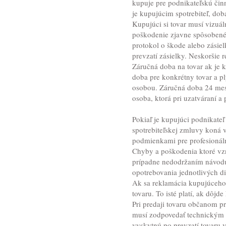
kupuje pre podnikateľskú čin
je kupujúcim spotrebiteľ, dob
Kupujúci si tovar musí vizuál
poškodenie zjavne spôsobené 
protokol o škode alebo zásie
prevzatí zásielky. Neskoršie
Záručná doba na tovar ak je k
doba pre konkrétny tovar a p
osobou. Záručná doba 24 mesi
osoba, ktorá pri uzatváraní a
Pokiaľ je kupujúci podnikateľ
spotrebiteľskej zmluvy koná v
podmienkami pre profesionál
Chyby a poškodenia ktoré vz
prípadne nedodržaním návodu 
opotrebovania jednotlivých di
Ak sa reklamácia kupujúceho
tovaru. To isté platí, ak dôj
Pri predaji tovaru občanom p
musí zodpovedať technickým n
vyskytnú po prevzatí tovaru 