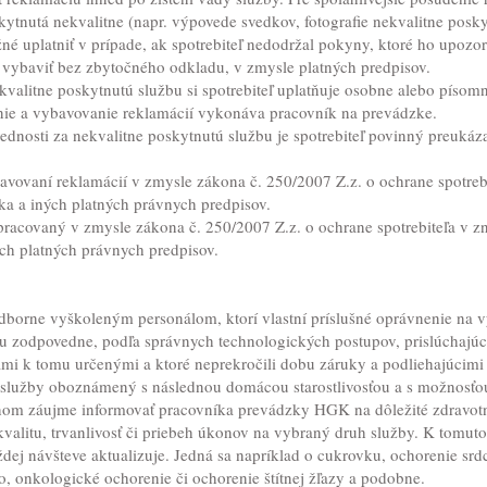
kytnutá nekvalitne (napr. výpovede svedkov, fotografie nekvalitne poskyt
é uplatniť v prípade, ak spotrebiteľ nedodržal pokyny, ktoré ho upozor
 vybaviť bez zbytočného odkladu, v zmysle platných predpisov.
kvalitne poskytnutú službu si spotrebiteľ uplatňuje osobne alebo píso
anie a vybavovanie reklamácií vykonáva pracovník na prevádzke.
ednosti za nekvalitne poskytnutú službu je spotrebiteľ povinný preukáz
vovaní reklamácií v zmysle zákona č. 250/2007 Z.z. o ochrane spotrebi
a a iných platných právnych predpisov.
acovaný v zmysle zákona č. 250/2007 Z.z. o ochrane spotrebiteľa v zn
ch platných právnych predpisov.
dborne vyškoleným personálom, ktorí vlastní príslušné oprávnenie na vý
 zodpovedne, podľa správnych technologických postupov, prislúchaj
ami k tomu určenými a ktoré neprekročili dobu záruky a podliehajúci
 služby oboznámený s následnou domácou starostlivosťou a s možnosťou
tnom záujme informovať pracovníka prevádzky HGK na dôležité zdravot
valitu, trvanlivosť či priebeh úkonov na vybraný druh služby. K tomuto
dej návšteve aktualizuje. Jedná sa napríklad o cukrovku, ochorenie sr
, onkologické ochorenie či ochorenie štítnej žľazy a podobne.