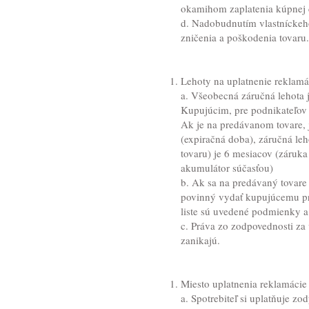
okamihom zaplatenia kúpnej c
d. Nadobudnutím vlastníckeh
zničenia a poškodenia tovaru.
Lehoty na uplatnenie reklamá
a. Všeobecná záručná lehota 
Kupujúcim, pre podnikateľov 
Ak je na predávanom tovare, 
(expiračná doba), záručná leh
tovaru) je 6 mesiacov (záruka
akumulátor súčasťou)
b. Ak sa na predávaný tovare 
povinný vydať kupujúcemu pri
liste sú uvedené podmienky a 
c. Práva zo zodpovednosti za 
zanikajú.
Miesto uplatnenia reklamácie
a. Spotrebiteľ si uplatňuje 