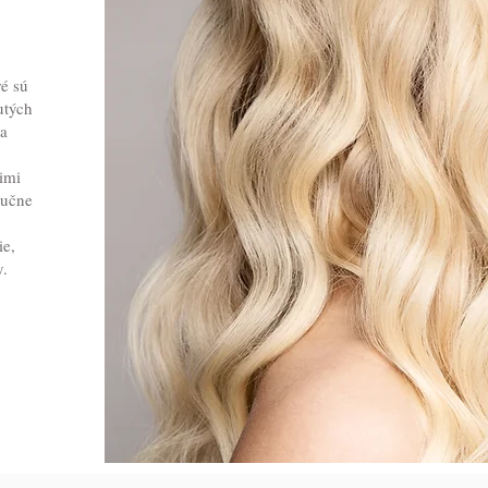
ré sú
utých
na
imi
ručne
ie,
y.