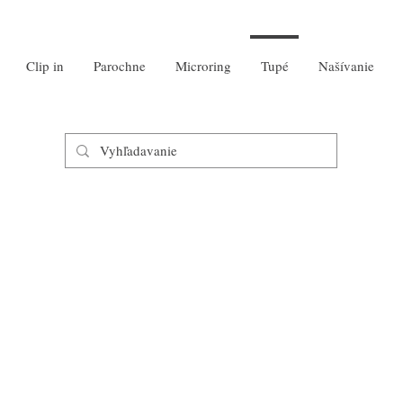
Clip in
Parochne
Microring
Tupé
Našívanie