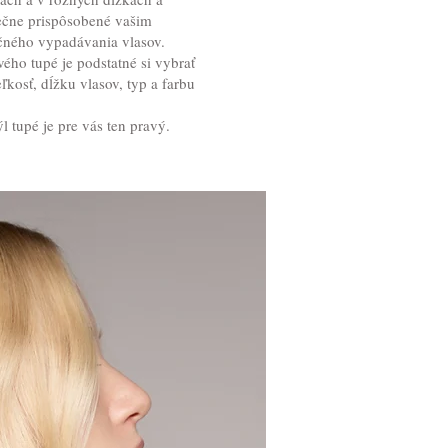
ečne prispôsobené vašim
čného vypadávania vlasov.
vého tupé je podstatné si vybrať
eľkosť, dĺžku vlasov, typ a farbu
ýl tupé je pre vás ten pravý.