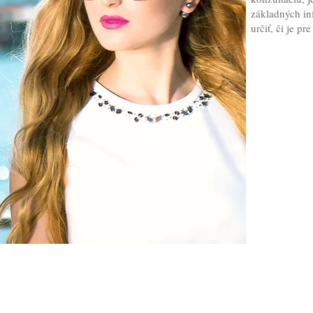
základných in
určiť, či je p