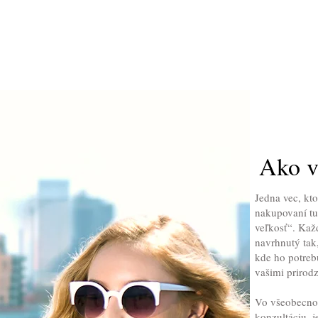
Ako v
Jedna vec, kto
nakupovaní tup
veľkosť“. Každ
navrhnutý tak
kde ho potreb
vašimi prirod
Vo všeobecno
konzultáciu, 