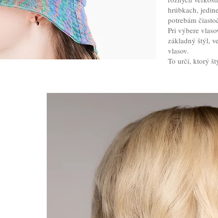
hrúbkach, jedin
potrebám čiasto
Pri výbere vlaso
základný štýl, v
vlasov.
To určí, ktorý št