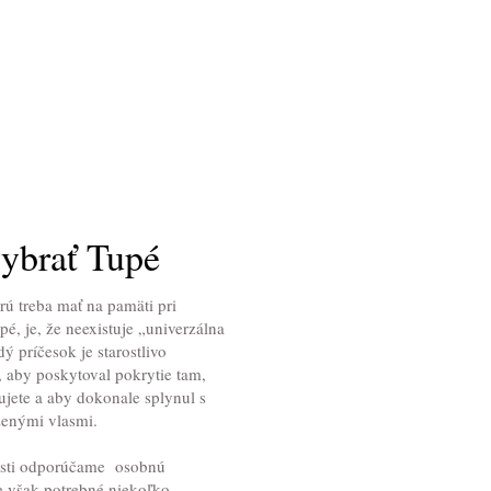
ybrať Tupé
rú treba mať na pamäti pri
é, je, že neexistuje „univerzálna
ý príčesok je starostlivo
, aby poskytoval pokrytie tam,
ujete a aby dokonale splynul s
zenými vlasmi.
sti odporúčame osobnú
je však potrebné niekoľko