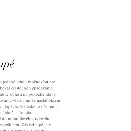
tupé
 a jednoduchou možnosťou pre
kovať čiastočné vypadávanie
nutie oblastí na pokožke hlavy.
ávania vlasov môže nastať okrem
 alopécie, lekárskeho ošetrenia,
ománie či stárnutia.
é do monofilového, tylového
o základu. Základ tupé je v
iach a v rôznych dĺžkach a