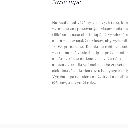
Naše tupé
Na rozdiel od väčšiny vlasových tupé, kto
vyrobené zo spracovaných vlasov potiahn
silikónom, naše clip-in tupé sú vyrobené 
mieru zo slovanských vlasov, aby vyzerali
100% prirodzene. Tak ako to robíme s naš
vlasmi na našívanie či clip in príčeskami, 
miešame rôzne odtiene vlasov, čo nám
umožňuje replikovať melír, slabé zosvetlen
efekt tmavšich korienkov a balayage efekt
Výroba tupé na mieru môže trvať niekoľko
týždnov, ale vydrží roky.