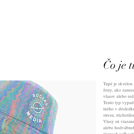
Čo je 
Tupé je skvelou
ženy, ako zamas
vlasov alebo red
Tento typ vypad
iného v dôsledku
stresu, trichotil
Vlasy sú viazan
alebo hodvábneh
rôznych veľkost