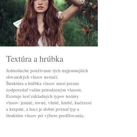
Textúra a hrúbka
Jednoduché používanie tých najjemnejších
slovanských vlasov nestačí.
Štruktúra a hrúbka vlasov musí presne
zodpovedať vašim prirodzeným vlasom.
Existuje šesť základných typov textúry
vlasov: jemné, rovné, vlnité, hrubé, kučeravé
a krepaté, a hoci je dobré poznať typ a
štruktúru vlasov pri výbere predlžovania,
naši kaderníci budú schopní posúdiť typ
vlasov tak, že sa ich dotknú a uvidia, ako sa
pohybujú.