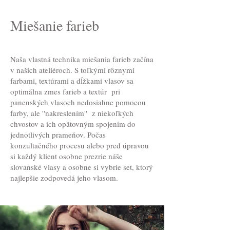
Miešanie farieb
Naša vlastná technika miešania farieb začína
v našich ateliéroch. S toľkými rôznymi
farbami, textúrami a dĺžkami vlasov sa
optimálna zmes farieb a textúr pri
panenských vlasoch nedosiahne pomocou
farby, ale ''nakreslením'' z niekoľkých
chvostov a ich opätovným spojením do
jednotlivých prameňov. Počas
konzultačného procesu alebo pred úpravou
si každý klient osobne prezrie náše
slovanské vlasy a osobne si vybrie set, ktorý
najlepšie zodpovedá jeho vlasom.