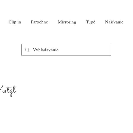
Clip in
Parochne
Microring
Tupé
Našívanie
otýľ