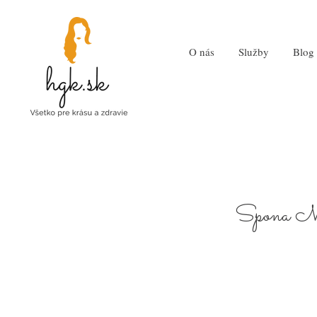
O nás
Služby
Blog
Spona M