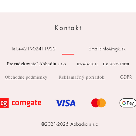
Kontakt
Tel.+421902411922 Email:
info@hgk.sk
Prevadzkovateľ Abbadia s.r.o
Ičo:
47430818. Dič:2023915828
Obchodné podmienky
Reklamačný poriadok
GDPR
©2021-2025
Abbadia s.r.o